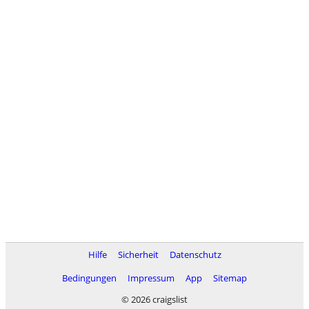
Hilfe
Sicherheit
Datenschutz
Bedingungen
Impressum
App
Sitemap
© 2026 craigslist