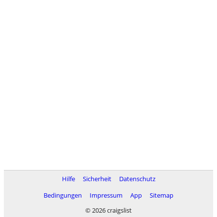
Hilfe
Sicherheit
Datenschutz
Bedingungen
Impressum
App
Sitemap
© 2026 craigslist