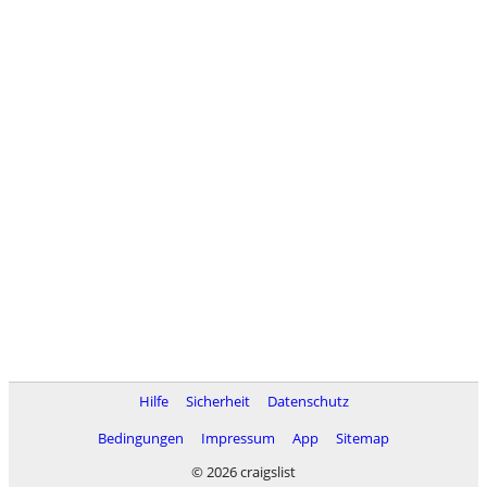
Hilfe
Sicherheit
Datenschutz
Bedingungen
Impressum
App
Sitemap
© 2026 craigslist