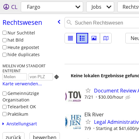
CL
Fargo
Jobs
Recht
Rechtswesen
Nur Suchtitel
Neu
hat Bild
Heute gepostet
hide duplicates
MEILEN VOM STANDORT
ENTFERNT
Keine lokalen Ergebnisse gefund

Karte verwenden...
Document Review 
Gemeinnützige
7/21
$30.00/hour
Organisation
Telearbeit OK
Praktikum
Elk River
Legal Administrativ
Anstellungsart
7/9
Starting at $41,600/y
zurück
bewerben