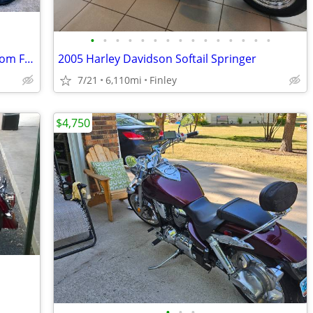
•
•
•
•
•
•
•
•
•
•
•
•
•
•
•
Harley Davidson Dyna Super Glide Custom FXDC
2005 Harley Davidson Softail Springer
7/21
6,110mi
Finley
$4,750
•
•
•