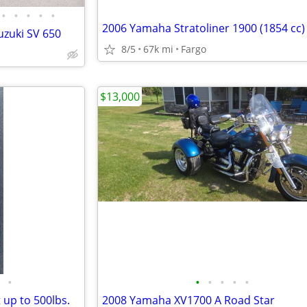
•
•
•
•
•
2006 Yamaha Stratoliner 1900 (1854 cc)
uzuki SV 650
8/5
67k mi
Fargo
$13,000
•
•
•
•
•
•
 up to 500lbs.
2008 Yamaha XV1700 A Road Star