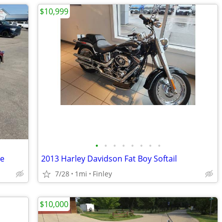
$10,999
•
•
•
•
•
•
•
•
de
2013 Harley Davidson Fat Boy Softail
7/28
1mi
Finley
$10,000