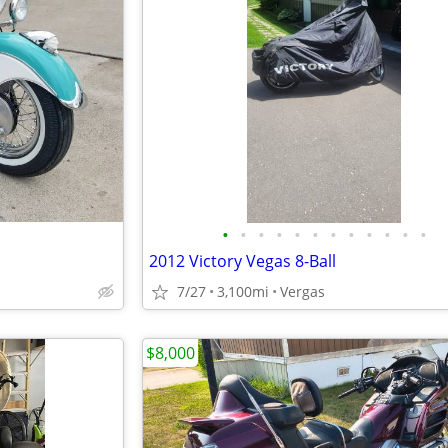
•
•
•
•
•
•
•
•
•
•
•
•
2012 Victory Vegas 8-Ball
7/27
3,100mi
Vergas
$8,000