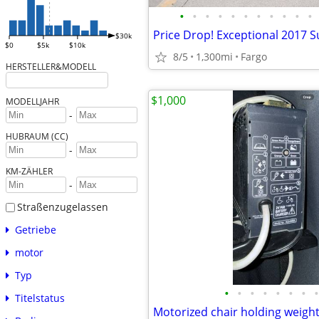
•
•
•
•
•
•
•
•
•
•
•
Price Drop! Exceptional 2017 S
$30k
$0
$5k
$10k
8/5
1,300mi
Fargo
HERSTELLER&MODELL
$1,000
MODELLJAHR
-
HUBRAUM (CC)
-
KM-ZÄHLER
-
Straßenzugelassen
Getriebe
motor
Typ
•
•
•
•
•
•
•
•
Titelstatus
Motorized chair holding weight