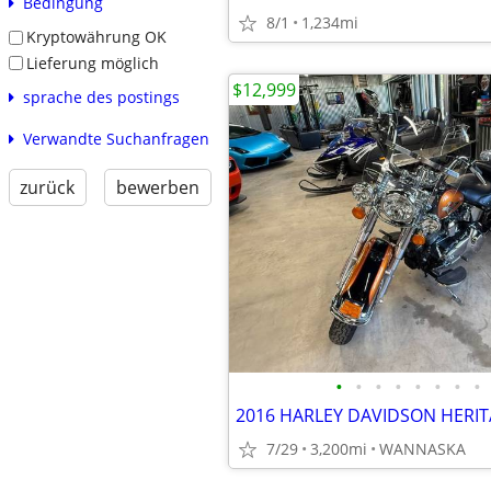
Bedingung
8/1
1,234mi
Kryptowährung OK
Lieferung möglich
$12,999
sprache des postings
Verwandte Suchanfragen
zurück
bewerben
•
•
•
•
•
•
•
•
7/29
3,200mi
WANNASKA