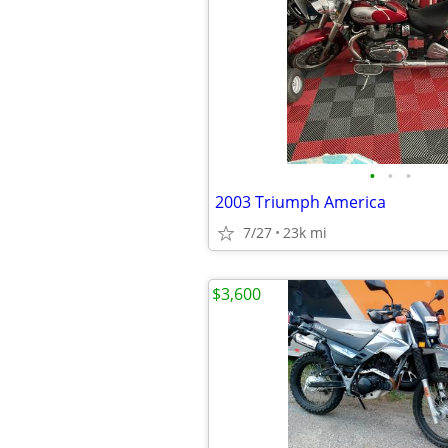
•
•
•
2003 Triumph America
7/27
23k mi
$3,600