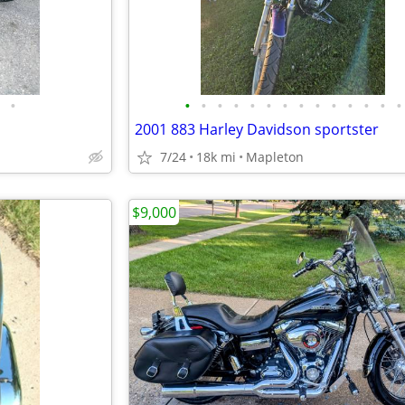
•
•
•
•
•
•
•
•
•
•
•
•
•
•
•
2001 883 Harley Davidson sportster
7/24
18k mi
Mapleton
$9,000