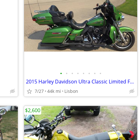
•
•
•
•
•
•
•
•
2015 Harley Davidson Ultra Classic Limited FLHTK
7/27
44k mi
Lisbon
$2,600