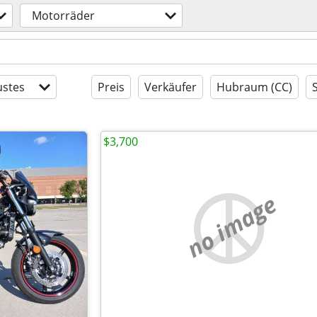
Motorräder
stes
Preis
Verkäufer
Hubraum (CC)
$3,700
no image