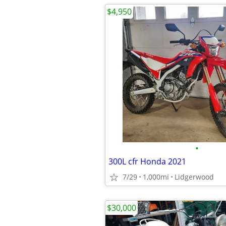
$4,950
•
300L cfr Honda 2021
7/29
1,000mi
Lidgerwood
$30,000