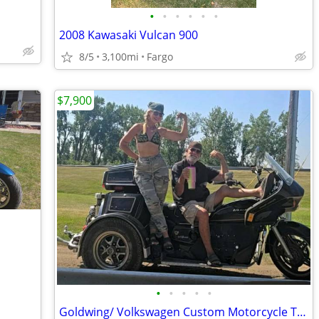
•
•
•
•
•
•
2008 Kawasaki Vulcan 900
8/5
3,100mi
Fargo
$7,900
•
•
•
•
•
Goldwing/ Volkswagen Custom Motorcycle Trike