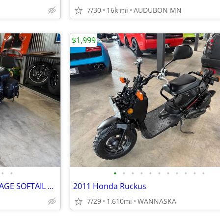
7/30
16k mi
AUDUBON MN
$1,999
•
•
•
•
•
•
•
•
•
•
•
•
•
2016 HARLEY DAVIDSON HERITAGE SOFTAIL CLASSIC 103CI
2011 Honda Ruckus
7/29
1,610mi
WANNASKA