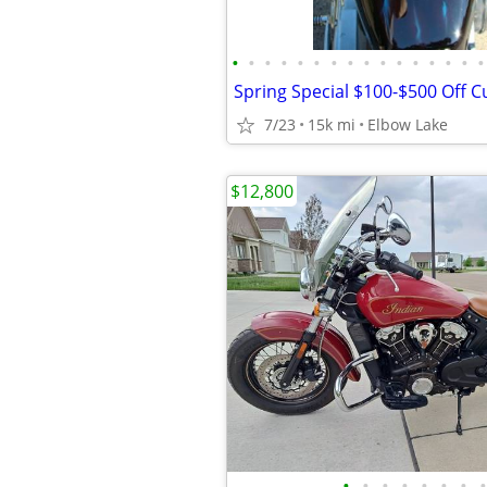
•
•
•
•
•
•
•
•
•
•
•
•
•
•
•
•
7/23
15k mi
Elbow Lake
$12,800
•
•
•
•
•
•
•
•