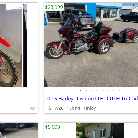
$23,999
•
•
•
•
•
•
•
•
2016 Harley Davidon FLHTCUTH Tri-Gli
7/28
16k mi
Finley
$5,000