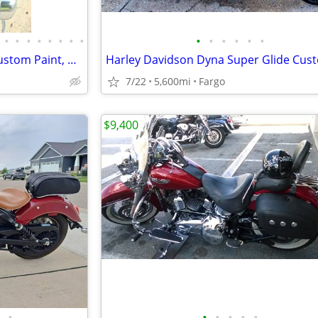
•
•
•
•
•
•
•
•
•
•
•
•
•
•
Spring Special $100-$500 Off Custom Paint, Airbrushing, Stereo Upgrade
7/22
5,600mi
Fargo
$9,400
•
•
•
•
•
•