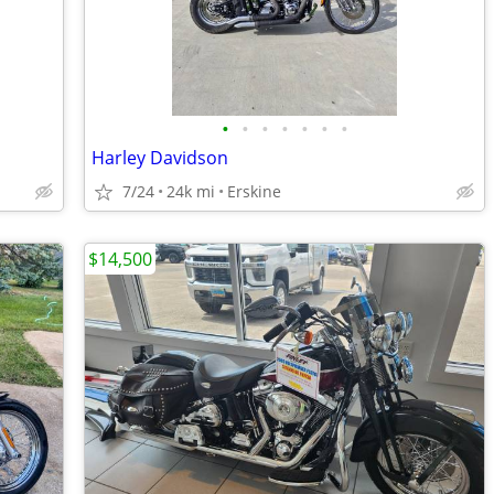
•
•
•
•
•
•
•
Harley Davidson
7/24
24k mi
Erskine
$14,500