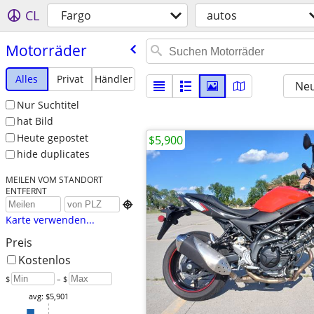
CL
Fargo
autos
Motorräder
Alles
Privat
Händler
Neu
Nur Suchtitel
hat Bild
Heute gepostet
$5,900
hide duplicates
MEILEN VOM STANDORT
ENTFERNT

Karte verwenden...
Preis
Kostenlos
$
– $
avg: $5,901