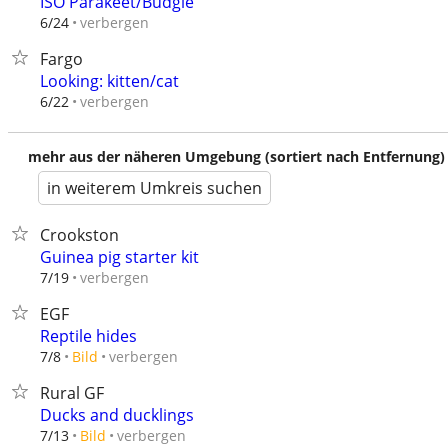
ISO Parakeet/Budgie
verbergen
6/24
Fargo
Looking: kitten/cat
verbergen
6/22
mehr aus der näheren Umgebung (sortiert nach Entfernung)
in weiterem Umkreis suchen
Crookston
Guinea pig starter kit
verbergen
7/19
EGF
Reptile hides
verbergen
7/8
Bild
Rural GF
Ducks and ducklings
verbergen
7/13
Bild