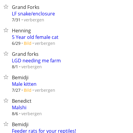
Grand Forks
LF snake/enclosure
verbergen
7/31
Henning
5 Year old female cat
verbergen
6/29
Bild
Grand forks
LGD needing me farm
verbergen
8/1
Bemidji
Male kitten
verbergen
7/27
Bild
Benedict
Malshi
verbergen
8/6
Bemidji
Feeder rats for your reptiles!