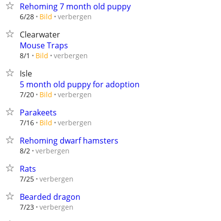
Rehoming 7 month old puppy
verbergen
6/28
Bild
Clearwater
Mouse Traps
verbergen
8/1
Bild
Isle
5 month old puppy for adoption
verbergen
7/20
Bild
Parakeets
verbergen
7/16
Bild
Rehoming dwarf hamsters
verbergen
8/2
Rats
verbergen
7/25
Bearded dragon
verbergen
7/23