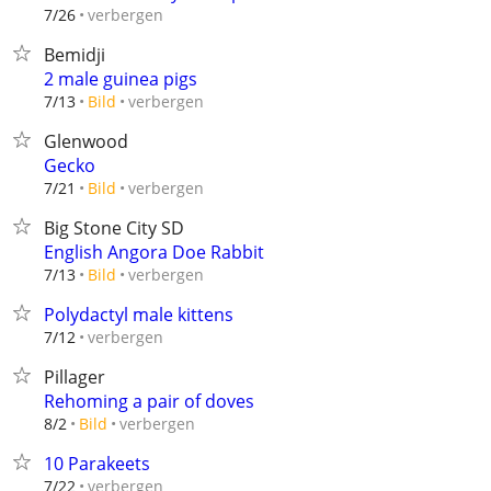
verbergen
7/26
Bemidji
2 male guinea pigs
verbergen
7/13
Bild
Glenwood
Gecko
verbergen
7/21
Bild
Big Stone City SD
English Angora Doe Rabbit
verbergen
7/13
Bild
Polydactyl male kittens
verbergen
7/12
Pillager
Rehoming a pair of doves
verbergen
8/2
Bild
10 Parakeets
verbergen
7/22