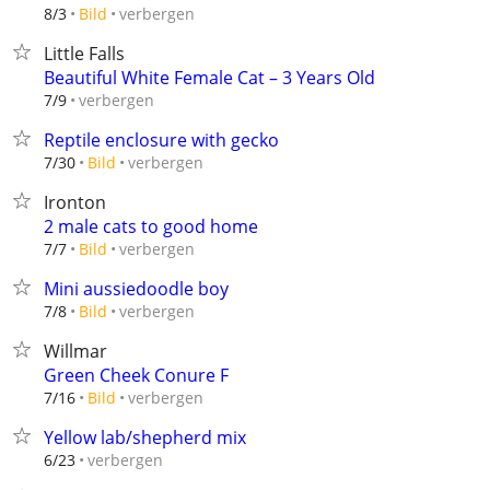
verbergen
8/3
Bild
Little Falls
Beautiful White Female Cat – 3 Years Old
verbergen
7/9
Reptile enclosure with gecko
verbergen
7/30
Bild
Ironton
2 male cats to good home
verbergen
7/7
Bild
Mini aussiedoodle boy
verbergen
7/8
Bild
Willmar
Green Cheek Conure F
verbergen
7/16
Bild
Yellow lab/shepherd mix
verbergen
6/23