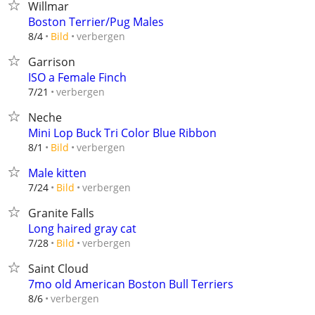
Willmar
Boston Terrier/Pug Males
verbergen
8/4
Bild
Garrison
ISO a Female Finch
verbergen
7/21
Neche
Mini Lop Buck Tri Color Blue Ribbon
verbergen
8/1
Bild
Male kitten
verbergen
7/24
Bild
Granite Falls
Long haired gray cat
verbergen
7/28
Bild
Saint Cloud
7mo old American Boston Bull Terriers
verbergen
8/6