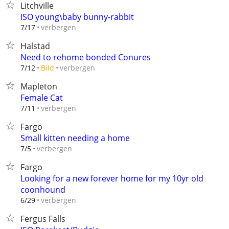
Litchville
ISO young\baby bunny-rabbit
verbergen
7/17
Halstad
Need to rehome bonded Conures
verbergen
7/12
Bild
Mapleton
Female Cat
verbergen
7/11
Fargo
Small kitten needing a home
verbergen
7/5
Fargo
Looking for a new forever home for my 10yr old
coonhound
verbergen
6/29
Fergus Falls