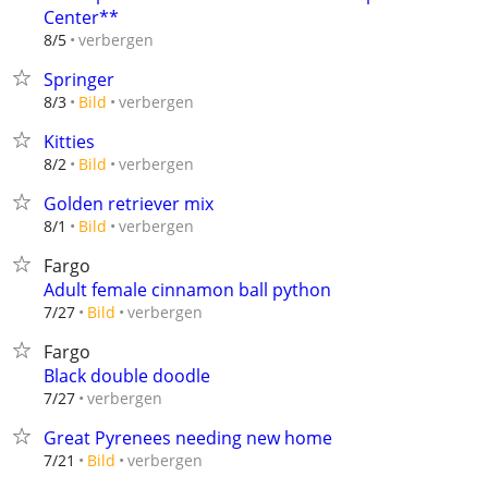
Center**
verbergen
8/5
Springer
verbergen
8/3
Bild
Kitties
verbergen
8/2
Bild
Golden retriever mix
verbergen
8/1
Bild
Fargo
Adult female cinnamon ball python
verbergen
7/27
Bild
Fargo
Black double doodle
verbergen
7/27
Great Pyrenees needing new home
verbergen
7/21
Bild