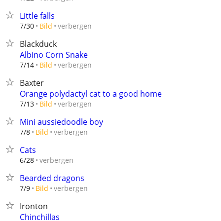
Little falls
verbergen
7/30
Bild
Blackduck
Albino Corn Snake
verbergen
7/14
Bild
Baxter
Orange polydactyl cat to a good home
verbergen
7/13
Bild
Mini aussiedoodle boy
verbergen
7/8
Bild
Cats
verbergen
6/28
Bearded dragons
verbergen
7/9
Bild
Ironton
Chinchillas