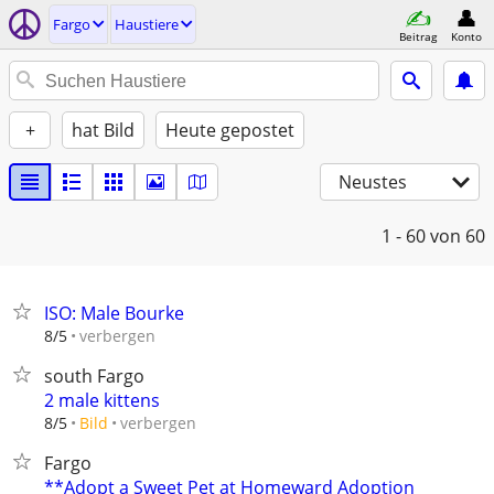
Fargo
Haustiere
Beitrag
Konto
+
hat Bild
Heute gepostet
Neustes
1 - 60
von 60
ISO: Male Bourke
verbergen
8/5
south Fargo
2 male kittens
verbergen
8/5
Bild
Fargo
**Adopt a Sweet Pet at Homeward Adoption