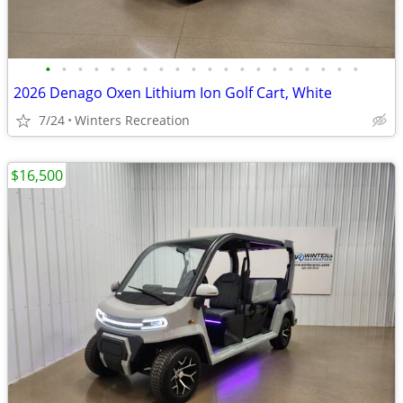
•
•
•
•
•
•
•
•
•
•
•
•
•
•
•
•
•
•
•
•
2026 Denago Oxen Lithium Ion Golf Cart, White
7/24
Winters Recreation
$16,500