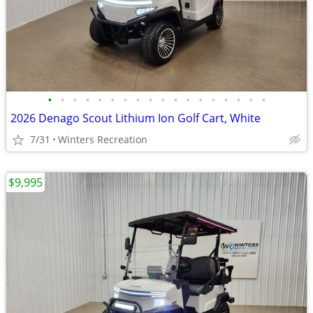
•
•
•
•
•
•
•
•
•
•
•
•
•
•
•
•
•
•
2026 Denago Scout Lithium Ion Golf Cart, White
7/31
Winters Recreation
$9,995