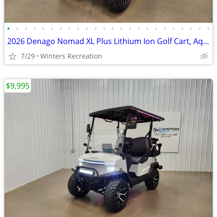
•
•
•
•
•
•
•
•
•
•
•
•
•
•
•
•
•
•
•
•
•
•
•
•
2026 Denago Nomad XL Plus Lithium Ion Golf Cart, Aqua
7/29
Winters Recreation
$9,995