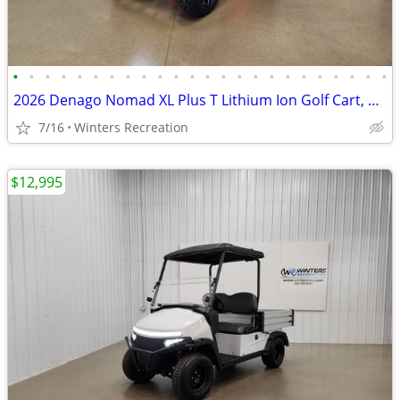
•
•
•
•
•
•
•
•
•
•
•
•
•
•
•
•
•
•
•
•
•
•
•
•
2026 Denago Nomad XL Plus T Lithium Ion Golf Cart, Scarlet
7/16
Winters Recreation
$12,995