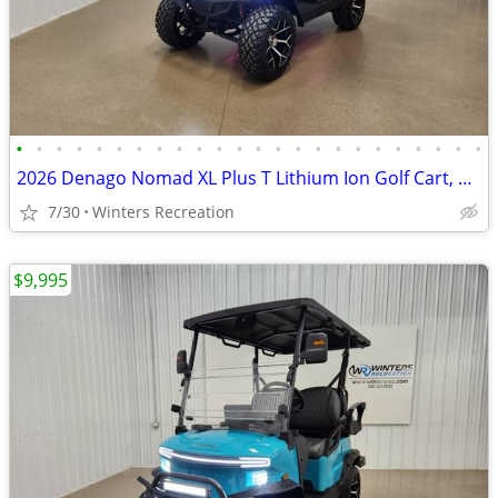
•
•
•
•
•
•
•
•
•
•
•
•
•
•
•
•
•
•
•
•
•
•
•
•
2026 Denago Nomad XL Plus T Lithium Ion Golf Cart, Matte White
7/30
Winters Recreation
$9,995