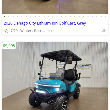
•
•
•
•
•
•
•
•
•
•
•
•
•
•
•
•
•
•
•
•
•
•
•
•
2026 Denago City Lithium Ion Golf Cart, Grey
7/29
Winters Recreation
$9,995