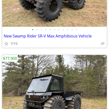
•
•
•
•
•
•
•
•
•
•
•
New Swamp Rider SR-V Max Amphibious Vehicle
7/16
$77,900