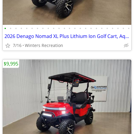
•
•
•
•
•
•
•
•
•
•
•
•
•
•
•
•
•
•
•
•
•
•
•
•
2026 Denago Nomad XL Plus Lithium Ion Golf Cart, Aqua
7/16
Winters Recreation
$9,995