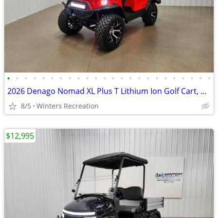
•
•
•
•
•
•
•
•
•
•
•
•
•
•
•
•
•
•
•
•
•
•
•
•
2026 Denago Nomad XL Plus T Lithium Ion Golf Cart, Scarlet
8/5
Winters Recreation
$12,995