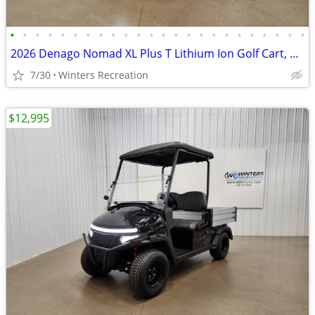
•
•
•
•
•
•
•
•
•
•
•
•
•
•
•
•
•
•
•
•
•
•
•
•
2026 Denago Nomad XL Plus T Lithium Ion Golf Cart, Matte White
7/30
Winters Recreation
$12,995