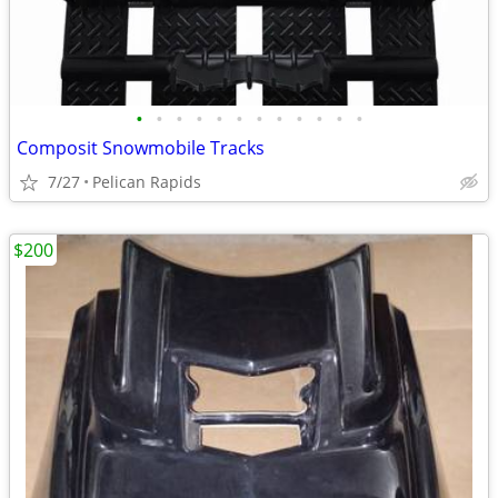
•
•
•
•
•
•
•
•
•
•
•
•
Composit Snowmobile Tracks
7/27
Pelican Rapids
$200