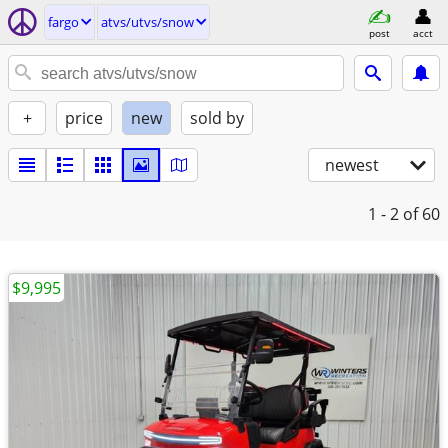
fargo
atvs/utvs/snow
post
acct
+
price
new
sold by
newest
1 - 2
of 60
$9,995