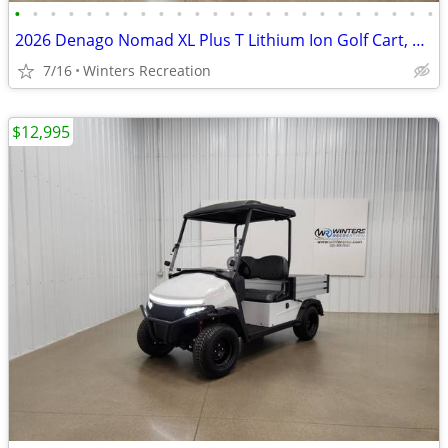
•
•
•
•
•
•
•
•
•
•
•
•
•
•
•
•
•
•
•
•
•
•
•
•
2026 Denago Nomad XL Plus T Lithium Ion Golf Cart, Scarlet
7/16
Winters Recreation
$12,995