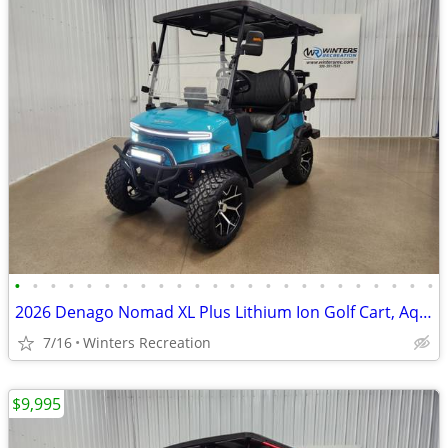
•
•
•
•
•
•
•
•
•
•
•
•
•
•
•
•
•
•
•
•
•
•
•
•
2026 Denago Nomad XL Plus Lithium Ion Golf Cart, Aqua
7/16
Winters Recreation
$9,995