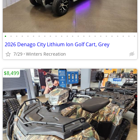
•
•
•
•
•
•
•
•
•
•
•
•
•
•
•
•
•
•
•
•
•
•
•
•
2026 Denago City Lithium Ion Golf Cart, Grey
7/29
Winters Recreation
$8,499