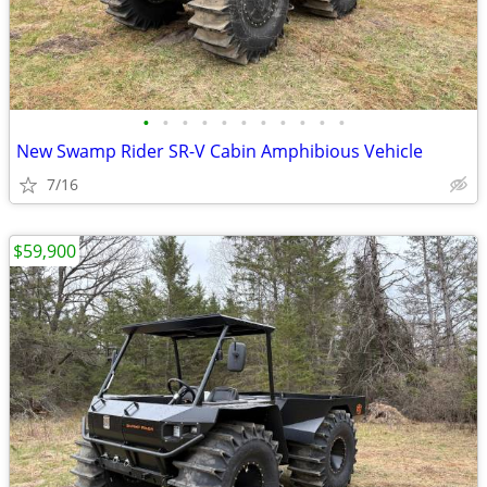
•
•
•
•
•
•
•
•
•
•
•
New Swamp Rider SR-V Cabin Amphibious Vehicle
7/16
$59,900