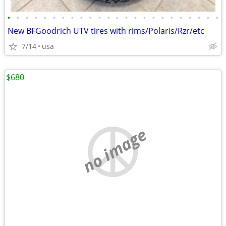
•
•
•
•
•
•
•
•
•
•
•
•
•
•
•
•
•
•
•
•
•
•
•
•
New BFGoodrich UTV tires with rims/Polaris/Rzr/etc
7/14
usa
$680
no image