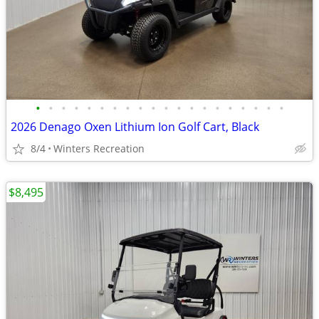
•
•
•
•
•
•
•
•
•
•
•
•
•
•
•
•
•
•
•
•
2026 Denago Oxen Lithium Ion Golf Cart, Black
8/4
Winters Recreation
$8,495