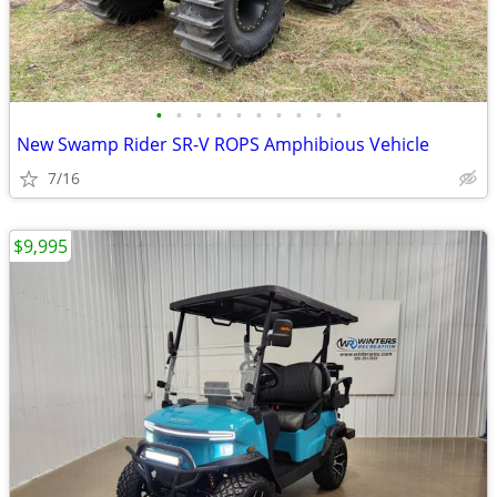
•
•
•
•
•
•
•
•
•
•
New Swamp Rider SR-V ROPS Amphibious Vehicle
7/16
$9,995