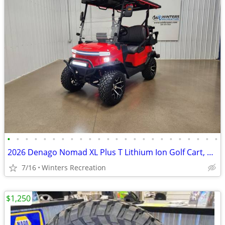
•
•
•
•
•
•
•
•
•
•
•
•
•
•
•
•
•
•
•
•
•
•
•
•
2026 Denago Nomad XL Plus T Lithium Ion Golf Cart, Scarlet
7/16
Winters Recreation
$1,250