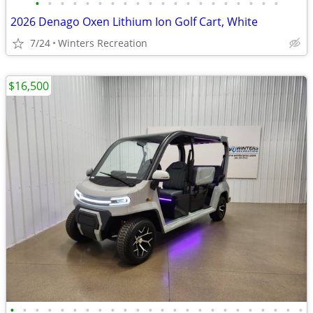
•
•
•
•
•
•
•
•
•
•
•
•
•
•
•
•
•
•
•
•
2026 Denago Oxen Lithium Ion Golf Cart, White
7/24
Winters Recreation
$16,500
•
•
•
•
•
•
•
•
•
•
•
•
•
•
•
•
•
•
•
•
•
•
•
•