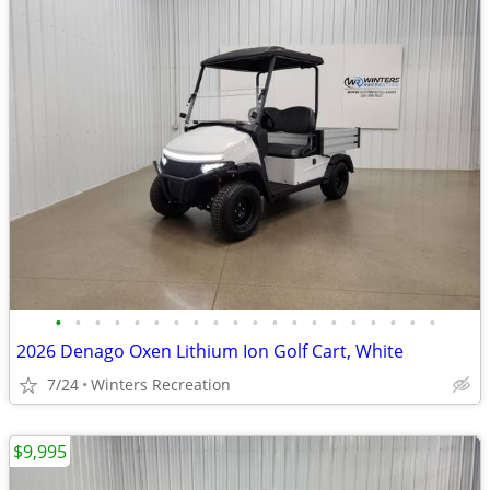
•
•
•
•
•
•
•
•
•
•
•
•
•
•
•
•
•
•
•
•
2026 Denago Oxen Lithium Ion Golf Cart, White
7/24
Winters Recreation
$9,995