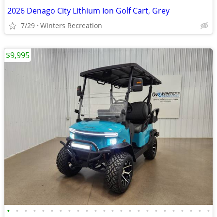
2026 Denago City Lithium Ion Golf Cart, Grey
7/29
Winters Recreation
$9,995
•
•
•
•
•
•
•
•
•
•
•
•
•
•
•
•
•
•
•
•
•
•
•
•