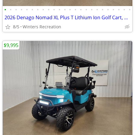
•
•
•
•
•
•
•
•
•
•
•
•
•
•
•
•
•
•
•
•
•
•
•
•
2026 Denago Nomad XL Plus T Lithium Ion Golf Cart, Scarlet
8/5
Winters Recreation
$9,995