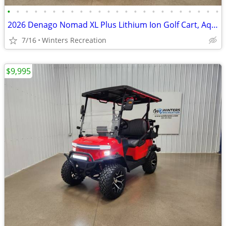
•
•
•
•
•
•
•
•
•
•
•
•
•
•
•
•
•
•
•
•
•
•
•
•
2026 Denago Nomad XL Plus Lithium Ion Golf Cart, Aqua
7/16
Winters Recreation
$9,995