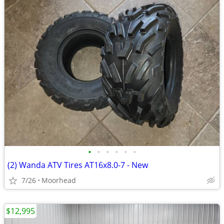
•
•
•
•
•
•
(2) Wanda ATV Tires AT16x8.0-7 - New
7/26
Moorhead
$12,995