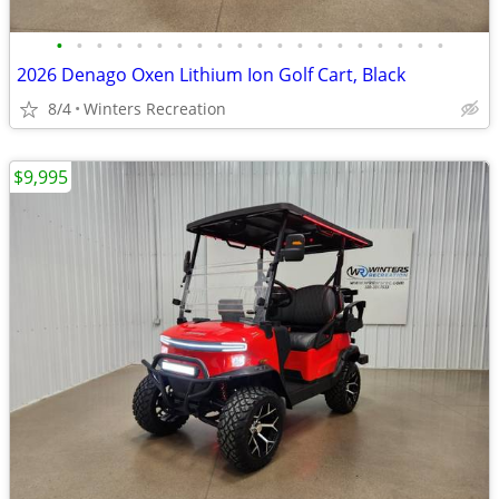
•
•
•
•
•
•
•
•
•
•
•
•
•
•
•
•
•
•
•
•
2026 Denago Oxen Lithium Ion Golf Cart, Black
8/4
Winters Recreation
$9,995