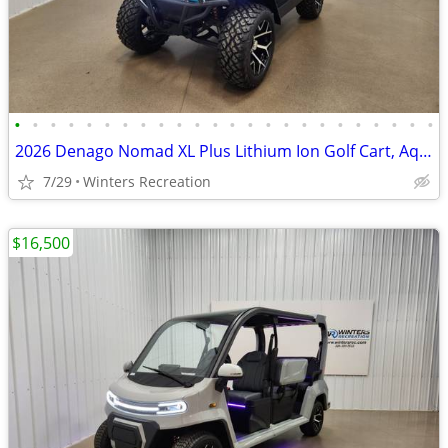
•
•
•
•
•
•
•
•
•
•
•
•
•
•
•
•
•
•
•
•
•
•
•
•
2026 Denago Nomad XL Plus Lithium Ion Golf Cart, Aqua
7/29
Winters Recreation
$16,500